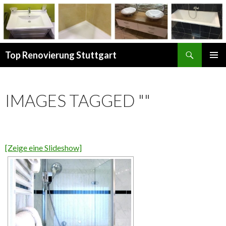
Suchen
Top Renovierung Stuttgart
ZUM
PRIMÄR
INHALT
MENÜ
SPRINGEN
IMAGES TAGGED ""
[Zeige eine Slideshow]