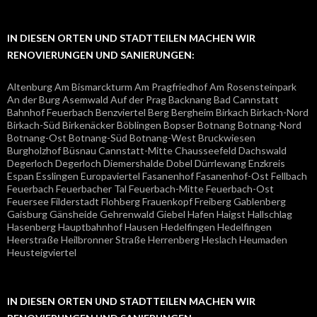
IN DIESEN ORTEN UND STADTTEILEN MACHEN WIR
RENOVIERUNGEN UND SANIERUNGEN:
Altenburg Am Bismarckturm Am Pragfriedhof Am Rosensteinpark
An der Burg Asemwald Auf der Prag Backnang Bad Cannstatt
Bahnhof Feuerbach Benzviertel Berg Bergheim Birkach Birkach-Nord
Birkach-Süd Birkenäcker Böblingen Bopser Botnang Botnang-Nord
Botnang-Ost Botnang-Süd Botnang-West Bruckwiesen
Burgholzhof Büsnau Cannstatt-Mitte Chausseefeld Dachswald
Degerloch Degerloch Diemershalde Dobel Dürrlewang Enzkreis
Espan Esslingen Europaviertel Fasanenhof Fasanenhof-Ost Fellbach
Feuerbach Feuerbacher Tal Feuerbach-Mitte Feuerbach-Ost
Feuersee Filderstadt Flohberg Frauenkopf Freiberg Gablenberg
Gaisburg Gänsheide Gehrenwald Giebel Hafen Haigst Hallschlag
Hasenberg Hauptbahnhof Hausen Hedelfingen Hedelfingen
Heerstraße Heilbronner Straße Herrenberg Heslach Heumaden
Heusteigviertel
IN DIESEN ORTEN UND STADTTEILEN MACHEN WIR