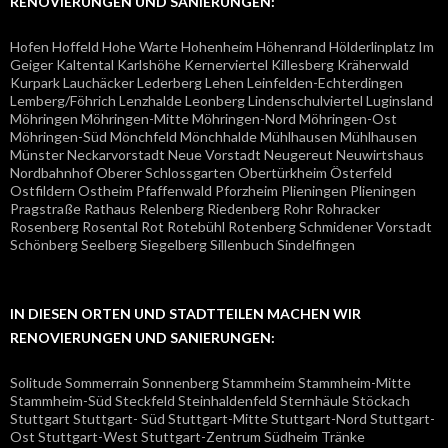
RENOVIERUNGEN UND SANIERUNGEN:
Hofen Hoffeld Hohe Warte Hohenheim Höhenrand Hölderlinplatz Im
Geiger Kaltental Karlshöhe Kernerviertel Killesberg Kräherwald
Kurpark Lauchäcker Lederberg Lehen Leinfelden-Echterdingen
Lemberg/Föhrich Lenzhalde Leonberg Lindenschulviertel Luginsland
Möhringen Möhringen-Mitte Möhringen-Nord Möhringen-Ost
Möhringen-Süd Mönchfeld Mönchhalde Mühlhausen Mühlhausen
Münster Neckarvorstadt Neue Vorstadt Neugereut Neuwirtshaus
Nordbahnhof Oberer Schlossgarten Obertürkheim Österfeld
Ostfildern Ostheim Pfaffenwald Pforzheim Plieningen Plieningen
Pragstraße Rathaus Relenberg Riedenberg Rohr Rohracker
Rosenberg Rosental Rot Rotebühl Rotenberg Schmidener Vorstadt
Schönberg Seelberg Siegelberg Sillenbuch Sindelfingen
IN DIESEN ORTEN UND STADTTEILEN MACHEN WIR
RENOVIERUNGEN UND SANIERUNGEN:
Solitude Sommerrain Sonnenberg Stammheim Stammheim-Mitte
Stammheim-Süd Steckfeld Steinhaldenfeld Sternhäule Stöckach
Stuttgart Stuttgart- Süd Stuttgart-Mitte Stuttgart-Nord Stuttgart-
Ost Stuttgart-West Stuttgart-Zentrum Südheim Tränke